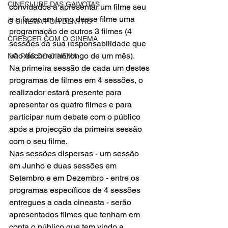
CINECLUBE DAS GAIVOTAS
convidados a apresentar um filme seu 
e a fazer em torno desse filme uma 
O CINEMA POR DENTRO
programação de outros 3 filmes (4 
CRESCER COM O CINEMA
sessões da sua responsabilidade que 
irão decorrer ao longo de um mês).
NO PAÍS DO CINEMA
Na primeira sessão de cada um destes 
programas de filmes em 4 sessões, o 
realizador estará presente para 
apresentar os quatro filmes e para 
participar num debate com o público 
após a projecção da primeira sessão 
com o seu filme.
Nas sessões dispersas - um sessão 
em Junho e duas sessões em 
Setembro e em Dezembro - entre os 
programas específicos de 4 sessões 
entregues a cada cineasta - serão 
apresentados filmes que tenham em 
conta o público que tem vindo a 