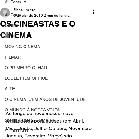
All Posts
filhoslumiere
All Posts
6 de abr. de 2010
2 min de leitura
OS CINEASTAS E O
CINED
CINEMA
NPDC
MOVING CINEMA
FILMAR
O PRIMEIRO OLHAR
LOULÉ FILM OFFICE
ALTE
O CINEMA, CEM ANOS DE JUVENTUDE
O MUNDO À NOSSA VOLTA
Ao longo de nove meses, nove 
realizadores portugueses (em Abril, 
OS FILHOS DE LUMIÈRE
Maio, Junho, Julho, Outubro, Novembro, 
SHORTCUT
Janeiro, Fevereiro, Março) são 