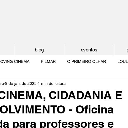
blog
eventos
OVING CINEMA
FILMAR
O PRIMEIRO OLHAR
LOUL
ère
9 de jan. de 2025
1 min de leitura
NTUDE
O MUNDO À NOSSA VOLTA
OS FILHOS DE LUMIÈR
 CINEMA, CIDADANIA E
LVIMENTO - Oficina
O CINEMA POR DENTRO
CRESCER COM O CINEMA
NO 
da para professores e