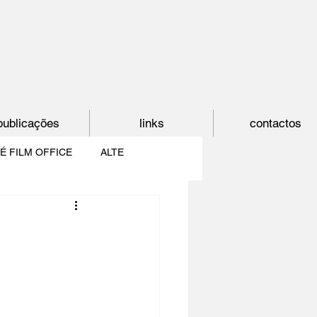
publicações
links
contactos
É FILM OFFICE
ALTE
E
SHORTCUT
PAÍS DO CINEMA