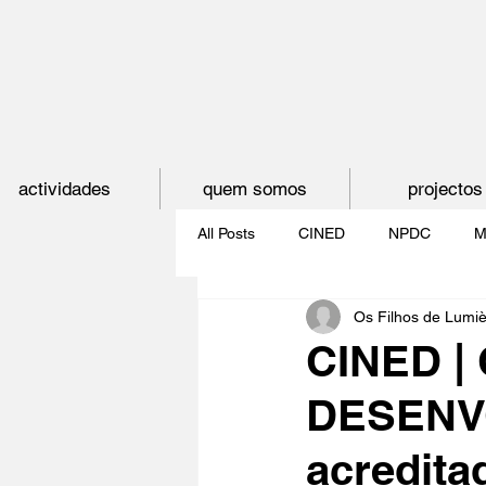
actividades
quem somos
projectos
All Posts
CINED
NPDC
M
Os Filhos de Lumi
O CINEMA, CEM ANOS DE JUVE
CINED |
DESENVO
CINECLUBE DAS GAIVOTAS
acredita