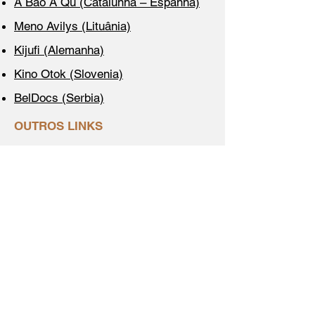
A Bao A Qu (Catalunha – Espanha)
Meno Avilys (Lituânia)
Kijufi (Alemanha)
Kino Otok (Slovenia)
BelDocs (Serbia)
OUTROS LINKS
PORTUGAL
Bazar do Vídeo
Livraria Linha de Sombra
Encontros Cinematográficos –
Fundão​
APR – Associação Portuguesa de
Realizadores