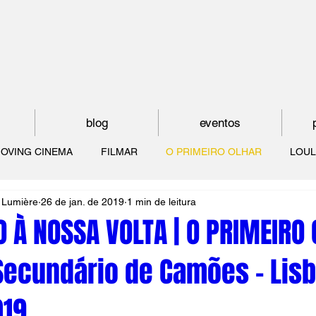
blog
eventos
OVING CINEMA
FILMAR
O PRIMEIRO OLHAR
LOUL
 Lumière
26 de jan. de 2019
1 min de leitura
NTUDE
O MUNDO À NOSSA VOLTA
OS FILHOS DE LUMIÈR
 À NOSSA VOLTA | O PRIMEIRO O
Secundário de Camões - Lisb
O CINEMA POR DENTRO
CRESCER COM O CINEMA
NO 
019