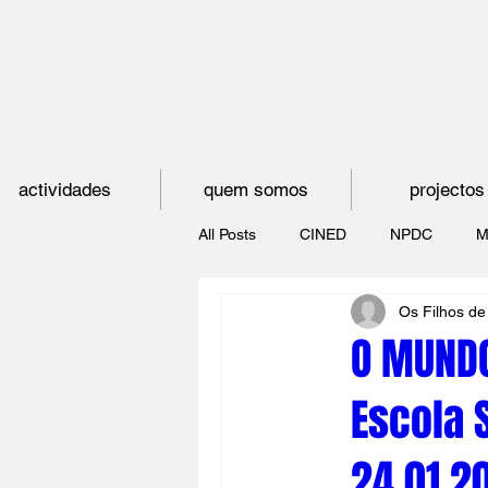
actividades
quem somos
projectos
All Posts
CINED
NPDC
M
Os Filhos de
O CINEMA, CEM ANOS DE JUVE
O MUNDO
Escola 
CINECLUBE DAS GAIVOTAS
24.01.2