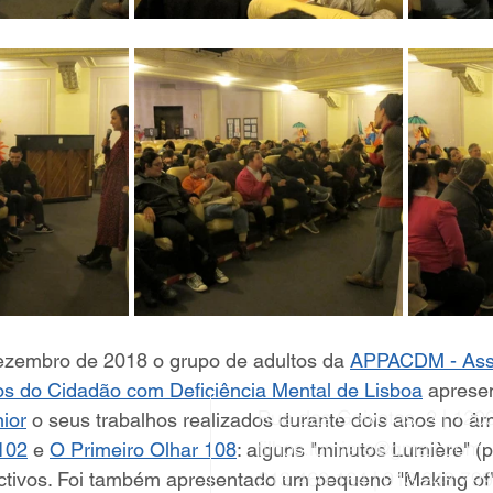
ezembro de 2018 o grupo de adultos da 
APPACDM - Asso
os do Cidadão com Deficiência Mental de Lisboa
 aprese
Rua das Gaivotas, 2 | 120
ior
 o seus trabalhos realizados durante dois anos no âm
filhos.lumiere@gmail.com
102
 e 
O Primeiro Olhar 108
: alguns "minutos Lumière" (p
213 460 164 | 913 248 799
ectivos. Foi também apresentado um pequeno "Making of