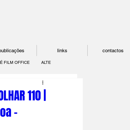
publicações
links
contactos
É FILM OFFICE
ALTE
E
SHORTCUT
LHAR 110 |
oa -
PAÍS DO CINEMA