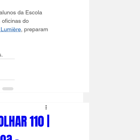
 alunos da Escola 
oficinas do 
 Lumière
, preparam 
s.
LHAR 110 |
oa -