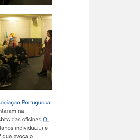
ciação Portuguesa 
ntaram na 
0-178
bito das oficinas 
O 
lanos individuais) e 
" que evoca o 