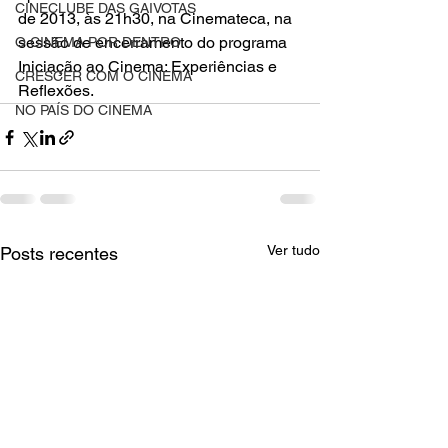
CINECLUBE DAS GAIVOTAS
de 2013, às 21h30, na 
Cinemateca
, na 
sessão de encerramento
 do programa 
O CINEMA POR DENTRO
Iniciação ao Cinema: Experiências e 
CRESCER COM O CINEMA
Reflexões
.
NO PAÍS DO CINEMA
Ver tudo
Posts recentes