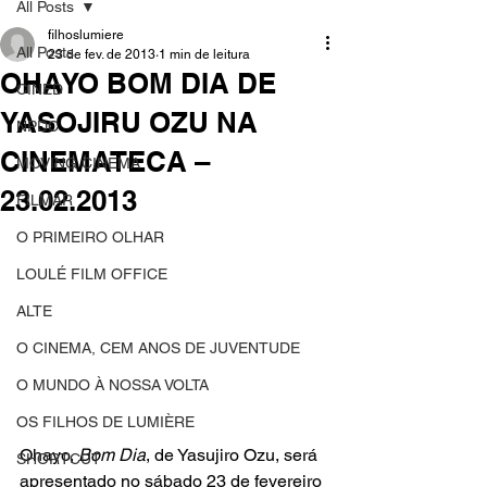
All Posts
filhoslumiere
All Posts
23 de fev. de 2013
1 min de leitura
OHAYO BOM DIA DE
CINED
YASOJIRU OZU NA
NPDC
CINEMATECA –
MOVING CINEMA
23.02.2013
FILMAR
O PRIMEIRO OLHAR
LOULÉ FILM OFFICE
ALTE
O CINEMA, CEM ANOS DE JUVENTUDE
O MUNDO À NOSSA VOLTA
OS FILHOS DE LUMIÈRE
Ohayo, 
Bom Dia
, de 
Yasujiro Ozu
, será 
SHORTCUT
apresentado no sábado 23 de fevereiro 