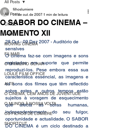
All Posts
filhoslumiere
All Posts
11 de out. de 2007
1 min de leitura
O SABOR DO CINEMA –
CINED
MOMENTO XII
NPDC
28 Out - 09 Dez 2007 - Auditório de 
MOVING CINEMA
serralves
FILMAR
O cinema faz-se com imagens e sons 
registados em suporte que permite 
O PRIMEIRO OLHAR
reproduzi-los. Pese embora essa sua 
LOULÉ FILM OFFICE
característica essencial, as imagens e 
os sons dos filmes que têm reflectido 
ALTE
sobre estes e outros tempos estão 
O CINEMA, CEM ANOS DE JUVENTUDE
sujeitos à voragem de esquecimento 
O MUNDO À NOSSA VOLTA
que afecta as obras humanas, 
independentemente do seu fulgor, 
OS FILHOS DE LUMIÈRE
oportunidade e actualidade. 
O SABOR 
SHORTCUT
DO CINEMA
 é um ciclo destinado a 