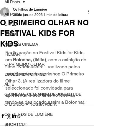
All Posts
Os Filhos de Lumière
All Posts
30 de jun. de 2003
1 min de leitura
O PRIMEIRO OLHAR NO
CINED
FESTIVAL KIDS FOR
NPDC
KIDS
MOVING CINEMA
Participação no Festival Kids for Kids, 
FILMAR
em 
Bolonha, (Itália)
, com a exibição do 
O PRIMEIRO OLHAR
filme "Kamousatra", realizado pelos 
participantes do workshop O Primeiro 
LOULÉ FILM OFFICE
Olhar 3. (A realizadora do filme 
ALTE
seleccionado foi convidada para 
O CINEMA, CEM ANOS DE JUVENTUDE
apresentar o seu filme no festival, 
tendo-se deslocado assim a Bolonha).
O MUNDO À NOSSA VOLTA
OS FILHOS DE LUMIÈRE
SHORTCUT