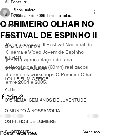
All Posts
filhoslumiere
All Posts
20 de abr. de 2006
1 min de leitura
O PRIMEIRO OLHAR NO
CINED
FESTIVAL DE ESPINHO II
NPDC
Participação no III Festival Nacional de 
MOVING CINEMA
Cinema e Vídeo Jovem de Espinho 
FILMAR
(FEST): apresentação de uma 
selecção de filmes (60mn) realizados 
O PRIMEIRO OLHAR
durante os workshops O Primeiro Olhar 
LOULÉ FILM OFFICE
entre 2004 e 2005.
ALTE
O CINEMA, CEM ANOS DE JUVENTUDE
O MUNDO À NOSSA VOLTA
OS FILHOS DE LUMIÈRE
SHORTCUT
Ver tudo
Posts recentes