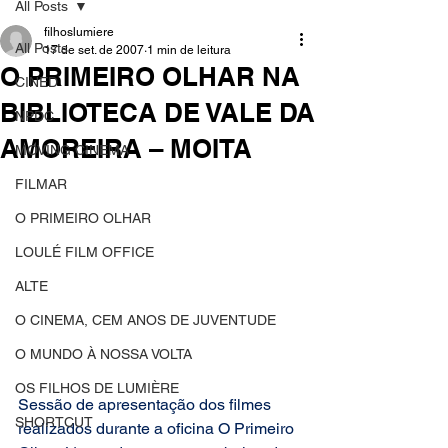
All Posts
filhoslumiere
All Posts
17 de set. de 2007
1 min de leitura
O PRIMEIRO OLHAR NA
CINED
BIBLIOTECA DE VALE DA
NPDC
AMOREIRA – MOITA
MOVING CINEMA
FILMAR
O PRIMEIRO OLHAR
LOULÉ FILM OFFICE
ALTE
O CINEMA, CEM ANOS DE JUVENTUDE
O MUNDO À NOSSA VOLTA
OS FILHOS DE LUMIÈRE
Sessão de apresentação dos filmes 
SHORTCUT
realizados durante a oficina O Primeiro 