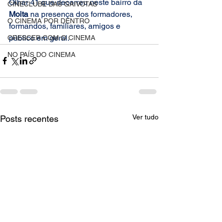
Olhar 41 que decorreu
neste bairro da 
CINECLUBE DAS GAIVOTAS
Moita
 na presença dos formadores, 
O CINEMA POR DENTRO
formandos, familiares, amigos e 
público em geral.
CRESCER COM O CINEMA
NO PAÍS DO CINEMA
Ver tudo
Posts recentes