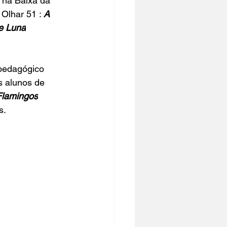
, na 
Baixa da 
 Olhar 51
 : 
A 
e Luna
pedagógico 
s alunos de 
Flamingos
s.