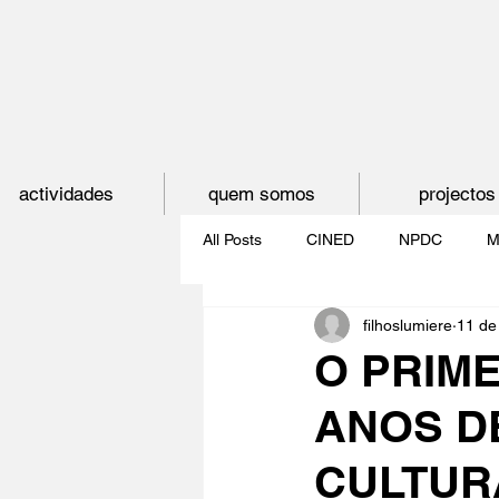
actividades
quem somos
projectos
All Posts
CINED
NPDC
M
filhoslumiere
11 de 
O CINEMA, CEM ANOS DE JUVE
O PRIME
ANOS D
CINECLUBE DAS GAIVOTAS
CULTUR