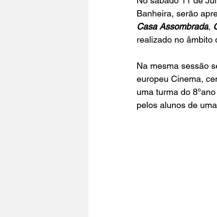
No sábado 11 de Jul
Banheira,
 serão apre
Casa Assombrada
, 
realizado no âmbito d
Na mesma sessão ser
europeu 
Cinema, ce
uma turma do 8ºano
pelos alunos de uma