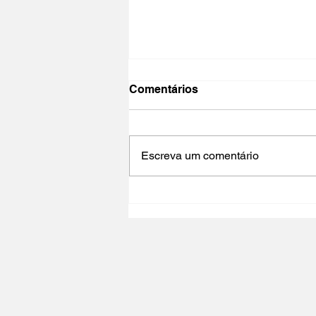
Comentários
Escreva um comentário
NO PAÍS DO CINEMA 2025 |
Polo Cultural Gaivotas /
Lisboa