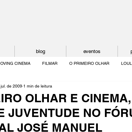
blog
eventos
OVING CINEMA
FILMAR
O PRIMEIRO OLHAR
LOUL
jul. de 2009
1 min de leitura
NTUDE
O MUNDO À NOSSA VOLTA
OS FILHOS DE LUMIÈR
IRO OLHAR E CINEMA
E JUVENTUDE NO FÓR
O CINEMA POR DENTRO
CRESCER COM O CINEMA
NO 
AL JOSÉ MANUEL