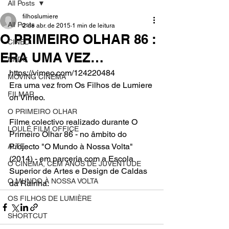
All Posts
filhoslumiere
All Posts
2 de abr. de 2015
1 min de leitura
O PRIMEIRO OLHAR 86 :
CINED
ERA UMA VEZ…
NPDC
https://vimeo.com/124220484
MOVING CINEMA
Era uma vez from Os Filhos de Lumiere 
FILMAR
on Vimeo.
O PRIMEIRO OLHAR
Filme colectivo realizado durante O 
LOULÉ FILM OFFICE
Primeiro Olhar 86 - no âmbito do 
Projecto "O Mundo à Nossa Volta" 
ALTE
(2014) - em parceria com a Escola 
O CINEMA, CEM ANOS DE JUVENTUDE
Superior de Artes e Design de Caldas 
O MUNDO À NOSSA VOLTA
da Rainha.
OS FILHOS DE LUMIÈRE
SHORTCUT