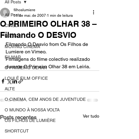
All Posts
filhoslumiere
All Posts
11 de mai. de 2007
1 min de leitura
O PRIMEIRO OLHAR 38 –
CINED
Filmando O DESVIO
NPDC
Filmando O Desvio
 from 
Os Filhos de 
MOVING CINEMA
Lumiere
 on 
Vimeo
.
FILMAR
Filmagens do filme colectivo realizado 
durante 
O Primeiro Olhar 38
 em Leiria.
O PRIMEIRO OLHAR
LOULÉ FILM OFFICE
ALTE
O CINEMA, CEM ANOS DE JUVENTUDE
O MUNDO À NOSSA VOLTA
Ver tudo
Posts recentes
OS FILHOS DE LUMIÈRE
SHORTCUT