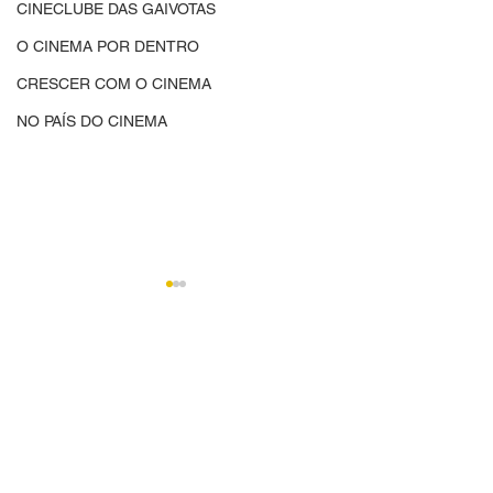
CINECLUBE DAS GAIVOTAS
O CINEMA POR DENTRO
CRESCER COM O CINEMA
NO PAÍS DO CINEMA
Comentários
CINED | CINEMA,
CINED | O Cine
Escreva um comentário
CIDADANIA E
Dentro