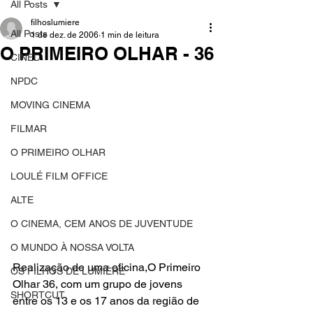
All Posts
filhoslumiere
All Posts
1 de dez. de 2006
1 min de leitura
O PRIMEIRO OLHAR - 36
CINED
NPDC
MOVING CINEMA
FILMAR
O PRIMEIRO OLHAR
LOULÉ FILM OFFICE
ALTE
O CINEMA, CEM ANOS DE JUVENTUDE
O MUNDO À NOSSA VOLTA
Realização de uma oficina,
O Primeiro 
OS FILHOS DE LUMIÈRE
Olhar 36
, com um grupo de jovens 
SHORTCUT
entre os 13 e os 17 anos da região de 