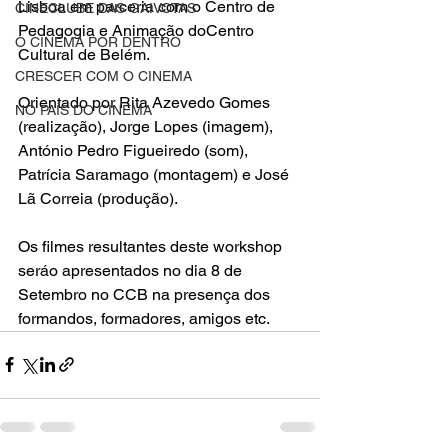
Lisboa em parceria com o Centro de 
CINECLUBE DAS GAIVOTAS
Pedagogia e Animação do
Centro 
O CINEMA POR DENTRO
Cultural de Belém
.
CRESCER COM O CINEMA
Orientado por Rita Azevedo Gomes 
NO PAÍS DO CINEMA
(realização), Jorge Lopes (imagem), 
António Pedro Figueiredo (som), 
Patrícia Saramago (montagem) e José 
Lã Correia (produção).
Os filmes resultantes deste workshop 
seráo apresentados no dia 8 de 
Setembro no CCB na presença dos 
formandos, formadores, amigos etc.