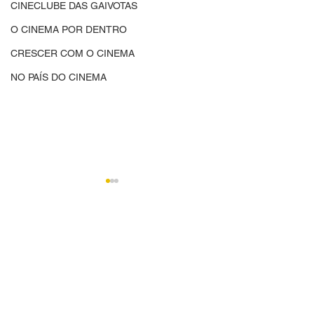
CINECLUBE DAS GAIVOTAS
O CINEMA POR DENTRO
CRESCER COM O CINEMA
NO PAÍS DO CINEMA
Comentários
CINED | CINEMA,
CINED | O Cine
Escreva um comentário
CIDADANIA E
Dentro