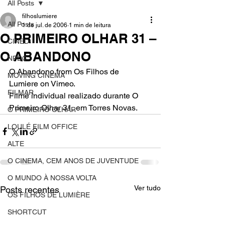
All Posts
filhoslumiere
All Posts
1 de jul. de 2006
1 min de leitura
O PRIMEIRO OLHAR 31 –
CINED
O ABANDONO
NPDC
O Abandono from Os Filhos de 
MOVING CINEMA
Lumiere on Vimeo.
FILMAR
Filme individual realizado durante O 
Primeiro Olhar 31, em Torres Novas.
O PRIMEIRO OLHAR
LOULÉ FILM OFFICE
ALTE
O CINEMA, CEM ANOS DE JUVENTUDE
O MUNDO À NOSSA VOLTA
Ver tudo
Posts recentes
OS FILHOS DE LUMIÈRE
SHORTCUT