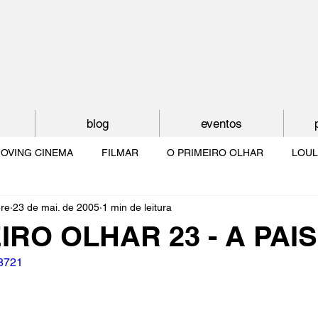
blog
eventos
OVING CINEMA
FILMAR
O PRIMEIRO OLHAR
LOUL
ère
23 de mai. de 2005
1 min de leitura
NTUDE
O MUNDO À NOSSA VOLTA
OS FILHOS DE LUMIÈR
IRO OLHAR 23 - A PA
18721
O CINEMA POR DENTRO
CRESCER COM O CINEMA
NO 