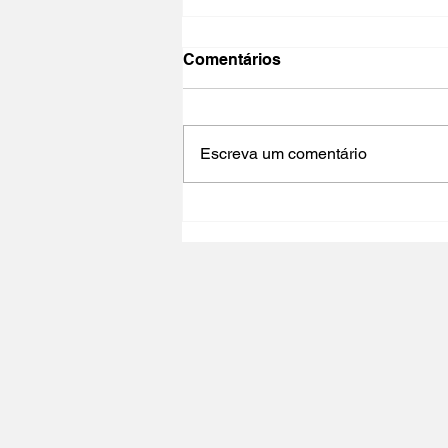
Comentários
Escreva um comentário
NO PAÍS DO CINEMA 2025 |
Polo Cultural Gaivotas /
Lisboa