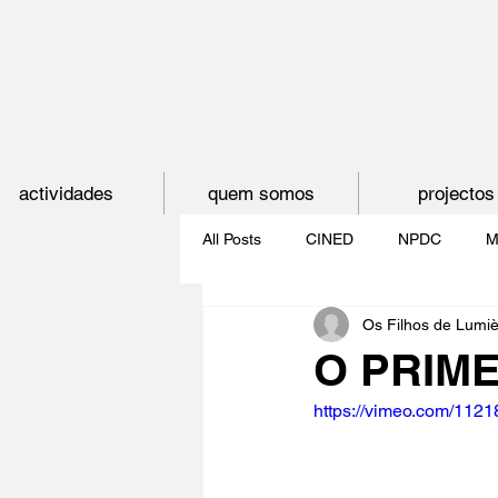
actividades
quem somos
projectos
All Posts
CINED
NPDC
M
Os Filhos de Lumi
O CINEMA, CEM ANOS DE JUVE
O PRIME
https://vimeo.com/112
CINECLUBE DAS GAIVOTAS