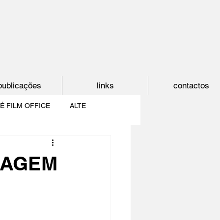
publicações
links
contactos
É FILM OFFICE
ALTE
E
SHORTCUT
ISAGEM
PAÍS DO CINEMA