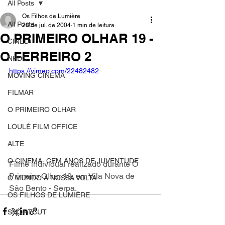
All Posts
Os Filhos de Lumière
All Posts
28 de jul. de 2004
1 min de leitura
O PRIMEIRO OLHAR 19 -
CINED
O FERREIRO 2
NPDC
https://vimeo.com/22482482
MOVING CINEMA
FILMAR
O PRIMEIRO OLHAR
LOULÉ FILM OFFICE
ALTE
O CINEMA, CEM ANOS DE JUVENTUDE
Filme individual realizado durante O 
Primeiro Olhar 19
,
 em Vila Nova de 
O MUNDO À NOSSA VOLTA
São Bento - Serpa.
OS FILHOS DE LUMIÈRE
SHORTCUT