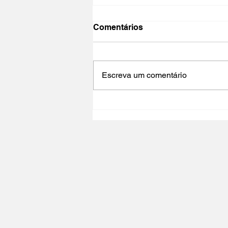
Comentários
Escreva um comentário
NO PAÍS DO CINEMA 2025 |
Polo Cultural Gaivotas /
Lisboa