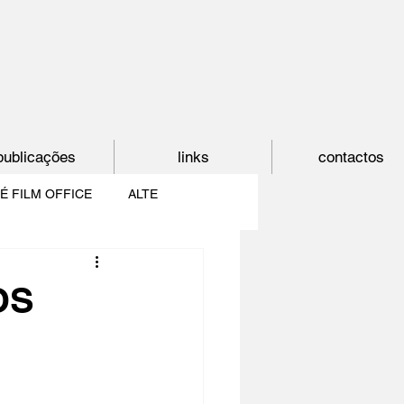
publicações
links
contactos
É FILM OFFICE
ALTE
E
SHORTCUT
OS
PAÍS DO CINEMA