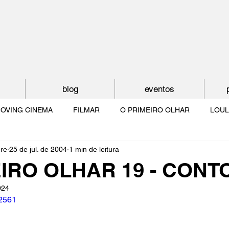
blog
eventos
OVING CINEMA
FILMAR
O PRIMEIRO OLHAR
LOUL
ère
25 de jul. de 2004
1 min de leitura
NTUDE
O MUNDO À NOSSA VOLTA
OS FILHOS DE LUMIÈR
IRO OLHAR 19 - CONT
024
O CINEMA POR DENTRO
CRESCER COM O CINEMA
NO 
82561