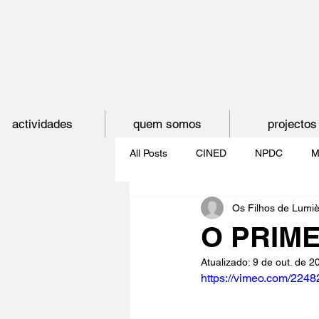
actividades
quem somos
projectos
All Posts
CINED
NPDC
M
Os Filhos de Lumi
O CINEMA, CEM ANOS DE JUVE
O PRIME
Atualizado:
9 de out. de 2
CINECLUBE DAS GAIVOTAS
https://vimeo.com/224