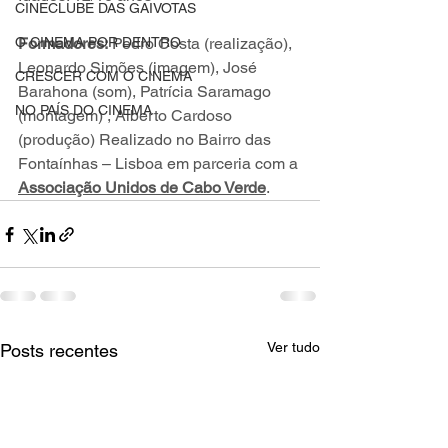
CINECLUBE DAS GAIVOTAS
O CINEMA POR DENTRO
Formadores:
 Pedro Costa (realização), 
Leonardo Simões (imagem), José 
CRESCER COM O CINEMA
Barahona (som), Patrícia Saramago 
NO PAÍS DO CINEMA
(montagem) , Alberto Cardoso 
(produção) Realizado no Bairro das 
Fontaínhas – Lisboa em parceria com a 
Associação Unidos de Cabo Verde
.
Ver tudo
Posts recentes