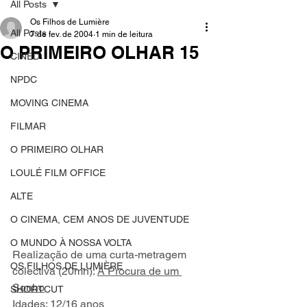
All Posts
Os Filhos de Lumière
All Posts
7 de fev. de 2004
1 min de leitura
O PRIMEIRO OLHAR 15
CINED
NPDC
MOVING CINEMA
FILMAR
O PRIMEIRO OLHAR
LOULÉ FILM OFFICE
ALTE
O CINEMA, CEM ANOS DE JUVENTUDE
O MUNDO À NOSSA VOLTA
Realização de uma curta-metragem 
OS FILHOS DE LUMIÈRE
colectiva (20mn): 
À Procura de um 
Sonho
SHORTCUT
Idades: 12/16 anos