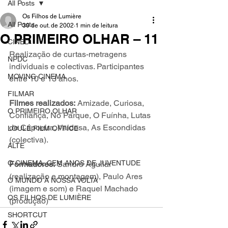
All Posts
Os Filhos de Lumière
All Posts
30 de out. de 2002
1 min de leitura
O PRIMEIRO OLHAR – 11
CINED
Realização de curtas-metragens 
NPDC
individuais e colectivas. Participantes 
MOVING CINEMA
entre 10 e 13 anos.
FILMAR
Filmes realizados:
 Amizade, Curiosa, 
O PRIMEIRO OLHAR
Confiança, No Parque, O Fuínha, Lutas 
de Capoeira, Vaidosa, As Escondidas 
LOULÉ FILM OFFICE
(colectiva).
ALTE
O CINEMA, CEM ANOS DE JUVENTUDE
Formadores:
 Sandro Aguilar 
(realização e montagem), Paulo Ares 
O MUNDO À NOSSA VOLTA
(imagem e som) e Raquel Machado 
OS FILHOS DE LUMIÈRE
(produção)
SHORTCUT