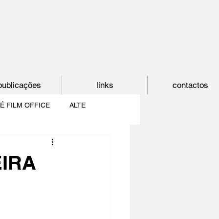
publicações
links
contactos
É FILM OFFICE
ALTE
E
SHORTCUT
EIRA
PAÍS DO CINEMA