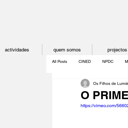
actividades
quem somos
projectos
All Posts
CINED
NPDC
M
Os Filhos de Lumi
O CINEMA, CEM ANOS DE JUVE
O PRIME
https://vimeo.com/566
CINECLUBE DAS GAIVOTAS