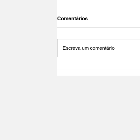
Comentários
Escreva um comentário
NO PAÍS DO CINEMA 2025 |
Polo Cultural Gaivotas /
Lisboa