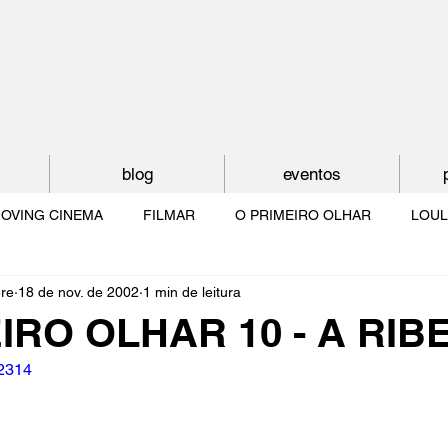
blog
eventos
OVING CINEMA
FILMAR
O PRIMEIRO OLHAR
LOUL
ère
18 de nov. de 2002
1 min de leitura
NTUDE
O MUNDO À NOSSA VOLTA
OS FILHOS DE LUMIÈR
IRO OLHAR 10 - A RIB
02314
O CINEMA POR DENTRO
CRESCER COM O CINEMA
NO 