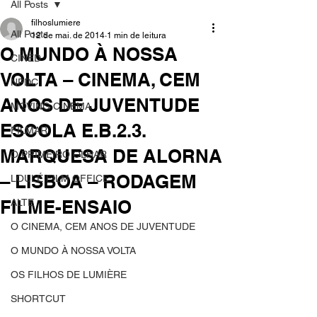
All Posts
filhoslumiere
All Posts
12 de mai. de 2014
1 min de leitura
O MUNDO À NOSSA
CINED
VOLTA – CINEMA, CEM
NPDC
ANOS DE JUVENTUDE
MOVING CINEMA
ESCOLA E.B.2.3.
FILMAR
MARQUESA DE ALORNA
O PRIMEIRO OLHAR
– LISBOA – RODAGEM
LOULÉ FILM OFFICE
FILME-ENSAIO
ALTE
O CINEMA, CEM ANOS DE JUVENTUDE
O MUNDO À NOSSA VOLTA
OS FILHOS DE LUMIÈRE
SHORTCUT