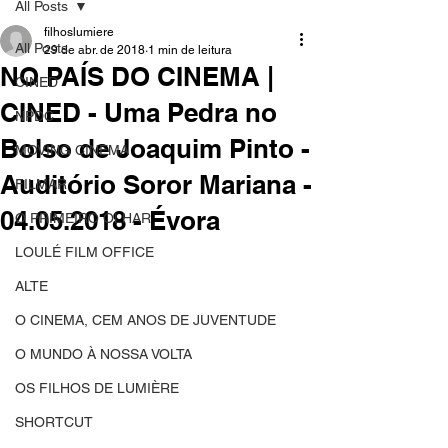
All Posts
filhoslumiere
All Posts
29 de abr. de 2018
1 min de leitura
NO PAÍS DO CINEMA |
CINED
CINED - Uma Pedra no
NPDC
Bolso de Joaquim Pinto -
MOVING CINEMA
Auditório Soror Mariana -
FILMAR
04.05.2018 - Évora
O PRIMEIRO OLHAR
LOULÉ FILM OFFICE
ALTE
O CINEMA, CEM ANOS DE JUVENTUDE
O MUNDO À NOSSA VOLTA
OS FILHOS DE LUMIÈRE
SHORTCUT