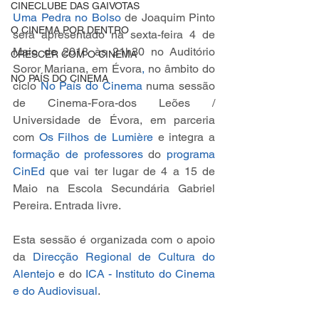
CINECLUBE DAS GAIVOTAS
Uma Pedra no Bolso
 de Joaquim Pinto 
O CINEMA POR DENTRO
será apresentado na sexta-feira 4 de 
Maio de 2018 às 21h30 no Auditório 
CRESCER COM O CINEMA
Soror Mariana, em Évora
,
 no âmbito do 
NO PAÍS DO CINEMA
ciclo 
No País do Cinema
 numa sessão 
de Cinema-Fora-dos Leões / 
Universidade de Évora, em parceria 
com 
Os Filhos de Lumière
 e integra a 
formação de professores
 do 
programa 
CinEd
 que vai ter lugar de 4 a 15 de 
Maio na Escola Secundária Gabriel 
Pereira. Entrada livre.
Esta sessão é organizada com o apoio 
da 
Direcção Regional de Cultura do 
Alentejo
 e do 
ICA - Instituto do Cinema 
e do Audiovisual
.