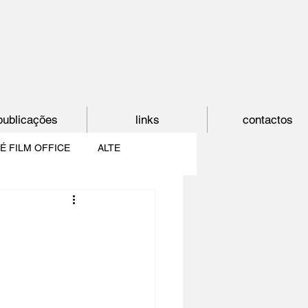
publicações
links
contactos
É FILM OFFICE
ALTE
E
SHORTCUT
PAÍS DO CINEMA