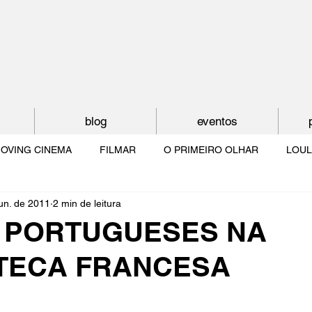
blog
eventos
OVING CINEMA
FILMAR
O PRIMEIRO OLHAR
LOUL
jun. de 2011
2 min de leitura
NTUDE
O MUNDO À NOSSA VOLTA
OS FILHOS DE LUMIÈR
 PORTUGUESES NA
TECA FRANCESA
O CINEMA POR DENTRO
CRESCER COM O CINEMA
NO 