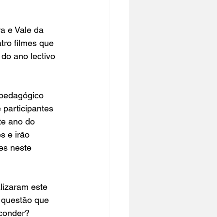
a e Vale da 
ro filmes que 
do ano lectivo 
 pedagógico 
 participantes 
te ano do 
s e irão 
es neste 
lizaram este 
 questão que 
sconder?