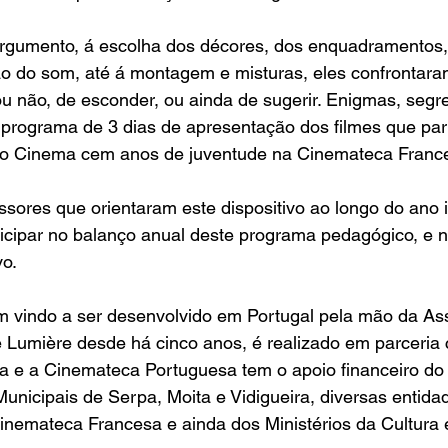
argumento, á escolha dos décores, dos enquadramentos,
ão do som, até á montagem e misturas, eles confrontar
u não, de esconder, ou ainda de sugerir. Enigmas, segr
 programa de 3 dias de apresentação dos filmes que par
o Cinema cem anos de juventude na Cinemateca France
ssores que orientaram este dispositivo ao longo do ano
ticipar no balanço anual deste programa pedagógico, e 
vo.
em vindo a ser desenvolvido em Portugal pela mão da As
e Lumière desde há cinco anos, é realizado em parceria
 e a Cinemateca Portuguesa tem o apoio financeiro do
icipais de Serpa, Moita e Vidigueira, diversas entidad
Cinemateca Francesa e ainda dos Ministérios da Cultura