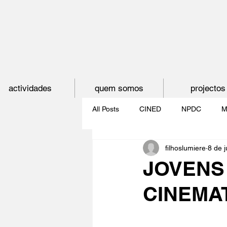
actividades
quem somos
projectos
All Posts
CINED
NPDC
M
filhoslumiere
8 de 
O CINEMA, CEM ANOS DE JUVE
JOVENS
CINEMA
CINECLUBE DAS GAIVOTAS