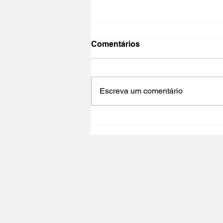
Comentários
Escreva um comentário
NO PAÍS DO CINEMA 2025 |
Polo Cultural Gaivotas /
Lisboa