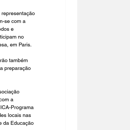
 representação 
am-se com a 
edos e 
ticipam no 
sa, em Paris.
 irão também 
na preparação 
sociação 
 com a 
 ICA-Programa 
es locais nas 
 e da Educação 