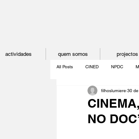
actividades
quem somos
projectos
All Posts
CINED
NPDC
M
filhoslumiere
30 de
O CINEMA, CEM ANOS DE JUVE
CINEMA
NO DOC
CINECLUBE DAS GAIVOTAS