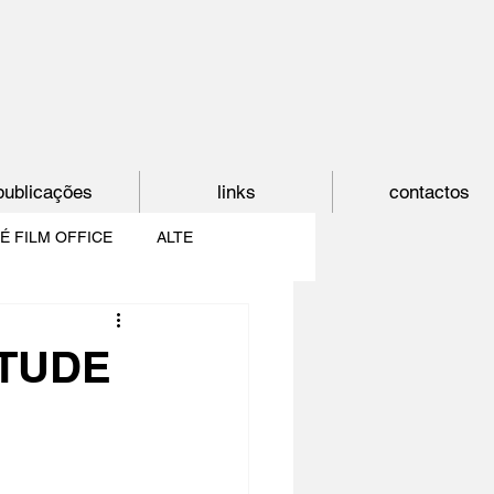
publicações
links
contactos
É FILM OFFICE
ALTE
E
SHORTCUT
NTUDE
PAÍS DO CINEMA