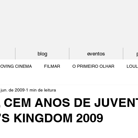
blog
eventos
OVING CINEMA
FILMAR
O PRIMEIRO OLHAR
LOUL
 jun. de 2009
1 min de leitura
NTUDE
O MUNDO À NOSSA VOLTA
OS FILHOS DE LUMIÈR
, CEM ANOS DE JUVE
’S KINGDOM 2009
O CINEMA POR DENTRO
CRESCER COM O CINEMA
NO 