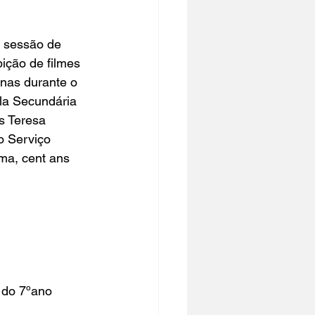
 sessão de 
ção de filmes 
anas durante o 
la Secundária 
s Teresa 
o Serviço 
a, cent ans 
 do 7ºano