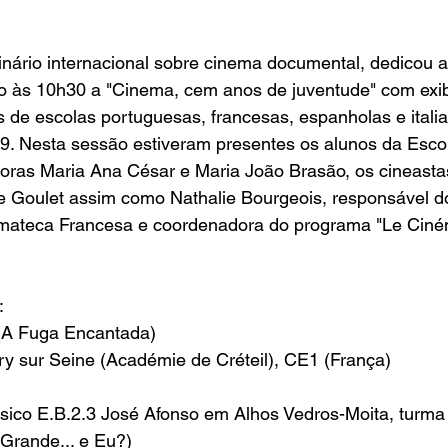
nário internacional sobre cinema documental, dedicou a
 às 10h30 a "Cinema, cem anos de juventude" com exibi
s de escolas portuguesas, francesas, espanholas e itali
09. Nesta sessão estiveram presentes os alunos da Esco
soras Maria Ana César e Maria João Brasão, os cineasta
ie Goulet assim como Nathalie Bourgeois, responsável d
mateca Francesa e coordenadora do programa "Le Ciném
:
(A Fuga Encantada)
Ivry sur Seine (Académie de Créteil), CE1 (França)
sico E.B.2.3 José Afonso em Alhos Vedros-Moita, turma
, Grande... e Eu?)