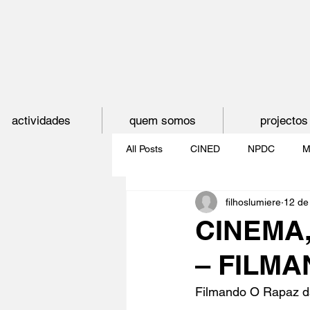
actividades
quem somos
projectos
All Posts
CINED
NPDC
M
filhoslumiere
12 de
O CINEMA, CEM ANOS DE JUVE
CINEMA
– FILMA
CINECLUBE DAS GAIVOTAS
Filmando O Rapaz da