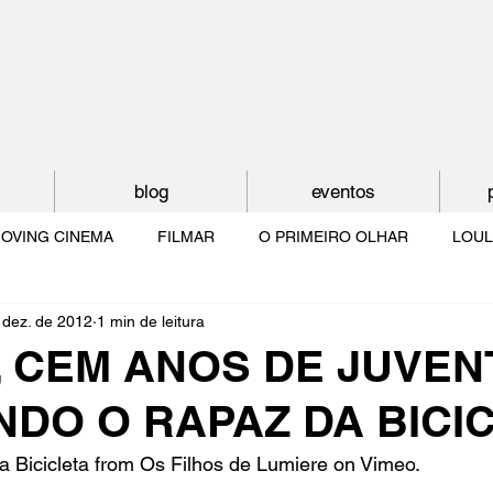
blog
eventos
OVING CINEMA
FILMAR
O PRIMEIRO OLHAR
LOUL
 dez. de 2012
1 min de leitura
NTUDE
O MUNDO À NOSSA VOLTA
OS FILHOS DE LUMIÈR
, CEM ANOS DE JUVE
NDO O RAPAZ DA BICI
O CINEMA POR DENTRO
CRESCER COM O CINEMA
NO 
 Bicicleta
 from Os Filhos de Lumiere on 
Vimeo
.