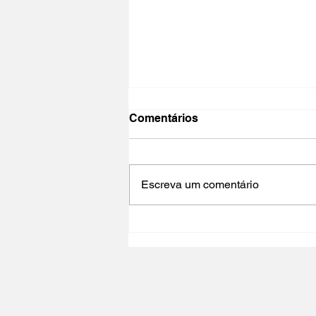
Comentários
Escreva um comentário
NO PAÍS DO CINEMA 2025 |
Polo Cultural Gaivotas /
Lisboa