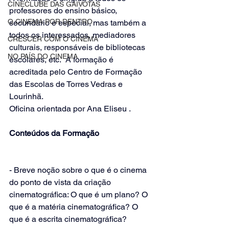
CINECLUBE DAS GAIVOTAS
professores do ensino básico, 
O CINEMA POR DENTRO
secundário e especial, mas também a 
todos os interessados, mediadores 
CRESCER COM O CINEMA
culturais, responsáveis de bibliotecas 
NO PAÍS DO CINEMA
escolares, etc.  A formação é 
acreditada pelo Centro de Formação 
das Escolas de Torres Vedras e 
Lourinhã.
Oficina orientada por Ana Eliseu .
Conteúdos da Formação
- Breve noção sobre o que é o cinema 
do ponto de vista da criação 
cinematográfica: O que é um plano? O 
que é a matéria cinematográfica? O 
que é a escrita cinematográfica?