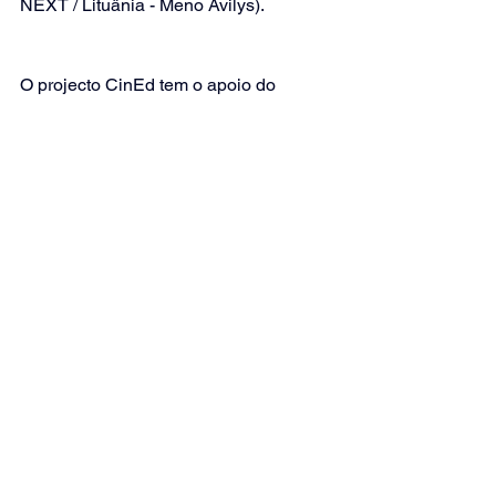
NEXT / Lituânia - Meno Avilys).
O projecto CinEd tem o apoio do 
programa Europa Criativa/Média da 
Comissão Europeia e em Portugal do 
ICA – Instituto do Cinema e 
Audiovisual no âmbito do programa Ad 
Hoc.  
Ver tudo
Posts recentes