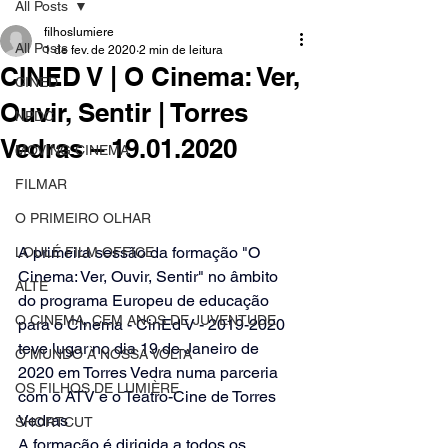
All Posts
filhoslumiere
All Posts
1 de fev. de 2020
2 min de leitura
CINED V | O Cinema: Ver,
CINED
Ouvir, Sentir | Torres
NPDC
Vedras – 19.01.2020
MOVING CINEMA
FILMAR
O PRIMEIRO OLHAR
A primeira sessão da formação "O 
LOULÉ FILM OFFICE
Cinema: Ver, Ouvir, Sentir" no âmbito 
ALTE
do programa Europeu de educação 
O CINEMA, CEM ANOS DE JUVENTUDE
para o Cinema - CinEd V - 2019-2020 
teve lugar no dia 19 de Janeiro de 
O MUNDO À NOSSA VOLTA
2020 em Torres Vedra numa parceria 
OS FILHOS DE LUMIÈRE
com o ATV e o Teatro-Cine de Torres 
Vedras
SHORTCUT
A formação é dirigida a todos os 