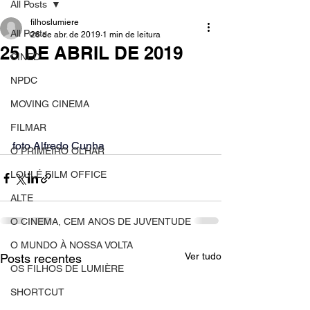
All Posts
filhoslumiere
All Posts
26 de abr. de 2019
1 min de leitura
25 DE ABRIL DE 2019
CINED
NPDC
MOVING CINEMA
FILMAR
foto Alfredo Cunha
O PRIMEIRO OLHAR
LOULÉ FILM OFFICE
ALTE
O CINEMA, CEM ANOS DE JUVENTUDE
O MUNDO À NOSSA VOLTA
Ver tudo
Posts recentes
OS FILHOS DE LUMIÈRE
SHORTCUT