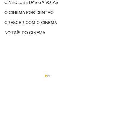
CINECLUBE DAS GAIVOTAS
O CINEMA POR DENTRO
CRESCER COM O CINEMA
NO PAÍS DO CINEMA
Comentários
CINED | CINEMA,
CINED | O Cine
Escreva um comentário
CIDADANIA E
Dentro