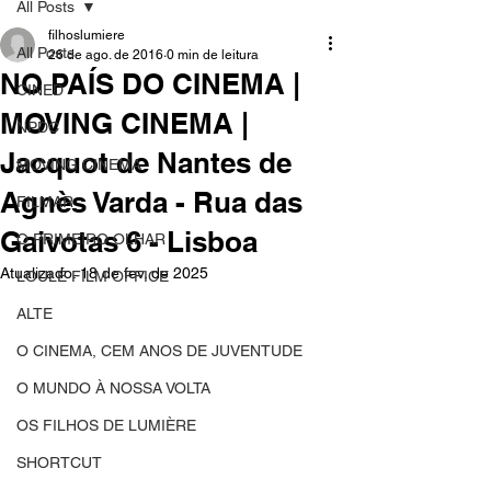
All Posts
filhoslumiere
All Posts
26 de ago. de 2016
0 min de leitura
NO PAÍS DO CINEMA |
CINED
MOVING CINEMA |
NPDC
Jacquot de Nantes de
MOVING CINEMA
Agnès Varda - Rua das
FILMAR
Gaivotas 6 - Lisboa
O PRIMEIRO OLHAR
Atualizado:
18 de fev. de 2025
LOULÉ FILM OFFICE
ALTE
O CINEMA, CEM ANOS DE JUVENTUDE
O MUNDO À NOSSA VOLTA
OS FILHOS DE LUMIÈRE
SHORTCUT