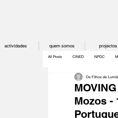
actividades
quem somos
projectos
All Posts
CINED
NPDC
M
Os Filhos de Lumi
O CINEMA, CEM ANOS DE JUVE
MOVING 
Mozos - 
CINECLUBE DAS GAIVOTAS
Portugue