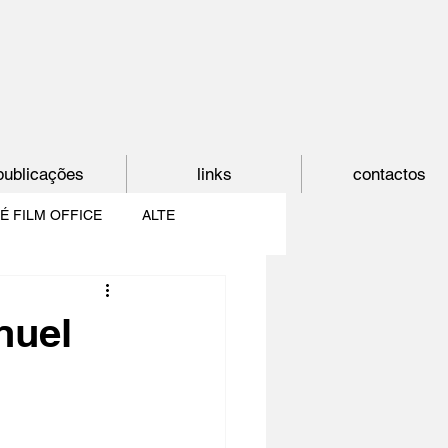
publicações
links
contactos
É FILM OFFICE
ALTE
E
SHORTCUT
nuel
PAÍS DO CINEMA