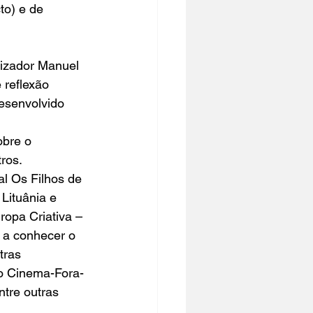
to) e de 
izador 
Manuel 
reflexão 
esenvolvido 
obre o 
ros.
l Os Filhos de 
 Lituânia e 
ropa Criativa – 
r a conhecer o 
tras 
 o Cinema-Fora-
tre outras 