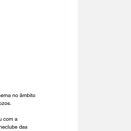
nema no âmbito 
ozos
.
u com a 
neclube das 