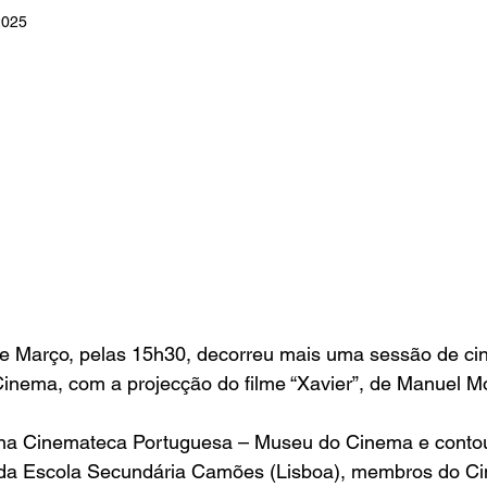
2025
e Março, pelas 15h30, decorreu mais uma sessão de ci
Cinema
, com a projecção do filme “
Xavier
”, de 
Manuel M
na 
Cinemateca Portuguesa – Museu do Cinema
 e conto
da Escola Secundária Camões (Lisboa), membros do 
Ci