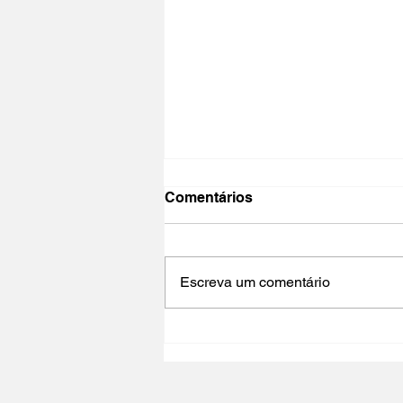
Comentários
Escreva um comentário
MOVING CINEMA |
Transmitir o Cinema -
Conferência - Universidade
Pompeu Fabra - Barcelona -