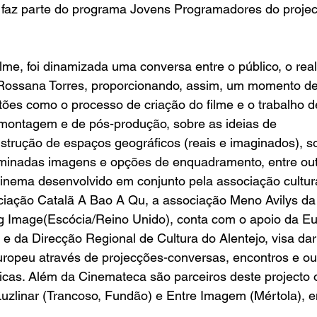
 faz parte do programa 
Jovens Programadores
 do projec
ilme, foi dinamizada uma conversa entre o público, o real
 Rossana Torres, proporcionando, assim, um momento de 
tões como o processo de criação do filme e o trabalho d
 montagem e de pós-produção, sobre as ideias de 
trução de espaços geográficos (reais e imaginados), s
minadas imagens e opções de enquadramento, entre out
Cinema
 desenvolvido em conjunto pela associação cultura
iação Catalã 
A Bao A Qu
, a associação 
Meno Avilys
 da
ng Image
(Escócia/Reino Unido), conta com o apoio da 
Eu
 e da 
Direcção Regional de Cultura do Alentejo
, visa da
uropeu através de projecções-conversas, encontros e ou
icas. Além da Cinemateca são parceiros deste projecto
uzlinar (Trancoso, Fundão) e Entre Imagem (Mértola), en