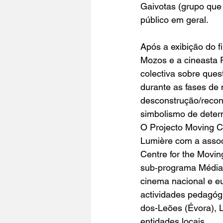
Gaivotas
 (grupo que
público em geral.
Após a exibição do f
Mozos
 e a cineasta
colectiva sobre ques
durante as fases de
desconstrução/recons
simbolismo de deter
O 
Projecto Moving 
Lumière com a assoc
Centre for the Movi
sub‐programa Média
cinema nacional e e
actividades pedagóg
dos-Leões (Évora), L
entidades locais.