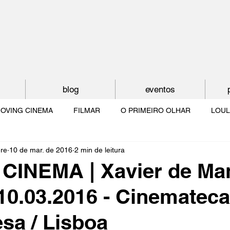
blog
eventos
OVING CINEMA
FILMAR
O PRIMEIRO OLHAR
LOUL
ère
10 de mar. de 2016
2 min de leitura
NTUDE
O MUNDO À NOSSA VOLTA
OS FILHOS DE LUMIÈR
CINEMA | Xavier de Ma
10.03.2016 - Cinemateca
O CINEMA POR DENTRO
CRESCER COM O CINEMA
NO 
sa / Lisboa