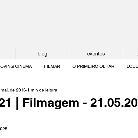
blog
eventos
OVING CINEMA
FILMAR
O PRIMEIRO OLHAR
LOUL
 mai. de 2016
1 min de leitura
NTUDE
O MUNDO À NOSSA VOLTA
OS FILHOS DE LUMIÈR
1 | Filmagem - 21.05.20
O CINEMA POR DENTRO
CRESCER COM O CINEMA
NO 
2025