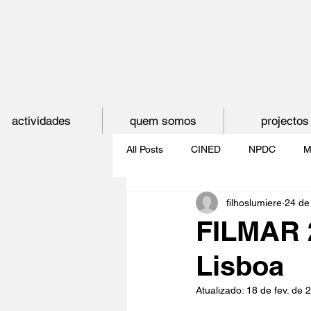
actividades
quem somos
projectos
All Posts
CINED
NPDC
M
filhoslumiere
24 de
O CINEMA, CEM ANOS DE JUVE
FILMAR 2
Lisboa
CINECLUBE DAS GAIVOTAS
Atualizado:
18 de fev. de 