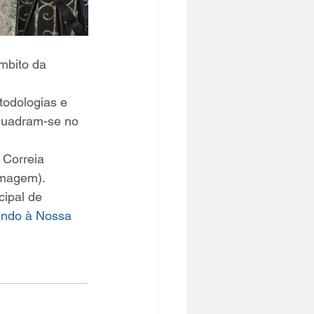
mbito da 
odologias e 
nquadram-se no 
 Correia 
imagem).
ipal de 
ndo à Nossa 