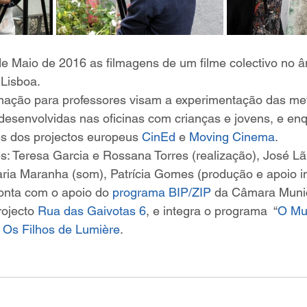
e Maio de 2016 as filmagens de um filme colectivo no â
 Lisboa.
mação para professores visam a experimentação das met
 desenvolvidas nas oficinas com crianças e jovens, e e
s dos projectos europeus 
CinEd
 e 
Moving Cinema
.
: Teresa Garcia e Rossana Torres (realização), José Lã
ria Maranha (som), Patrícia Gomes (produção e apoio 
onta com o apoio do 
programa BIP/ZIP
 da Câmara Munic
ojecto 
Rua das Gaivotas 6
, e integra o programa  “
O Mu
 
Os Filhos de Lumière
.