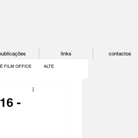
publicações
links
contactos
É FILM OFFICE
ALTE
E
SHORTCUT
16 -
PAÍS DO CINEMA