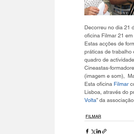
Decorreu no dia 21 d
oficina Filmar 21 em
Estas acções de for
práticas de trabalho
quadro de actividade
Cineastas-formadores
(imagem e som),  Ma
Esta oficina 
Filmar
 c
Lisboa, através do pr
Volta
” da associação
FILMAR