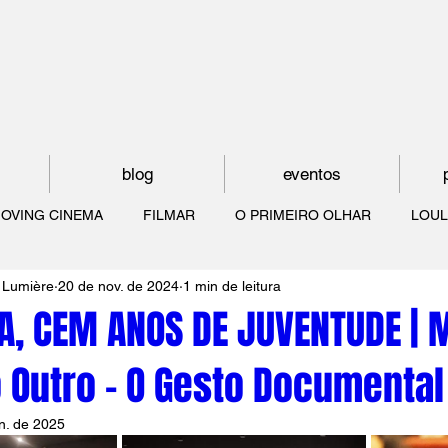
blog
eventos
OVING CINEMA
FILMAR
O PRIMEIRO OLHAR
LOUL
 Lumière
20 de nov. de 2024
1 min de leitura
NTUDE
O MUNDO À NOSSA VOLTA
OS FILHOS DE LUMIÈR
A, CEM ANOS DE JUVENTUDE | 
o Outro - O Gesto Documental
O CINEMA POR DENTRO
CRESCER COM O CINEMA
NO 
n. de 2025