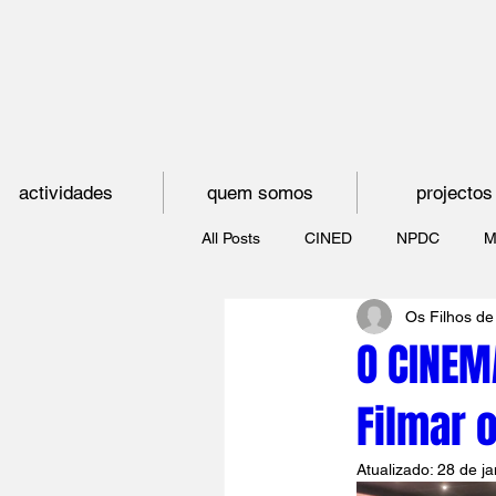
actividades
quem somos
projectos
All Posts
CINED
NPDC
M
Os Filhos de
O CINEMA, CEM ANOS DE JUVE
O CINEM
Filmar 
CINECLUBE DAS GAIVOTAS
Atualizado:
28 de ja