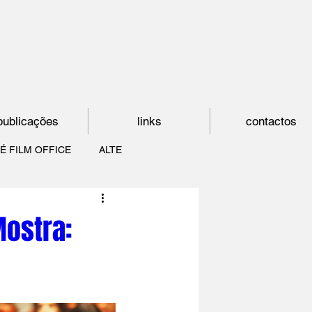
publicações
links
contactos
É FILM OFFICE
ALTE
E
SHORTCUT
Mostra:
PAÍS DO CINEMA