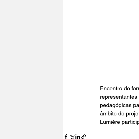
Encontro de for
representantes 
pedagógicas p
âmbito do proj
Lumière partic