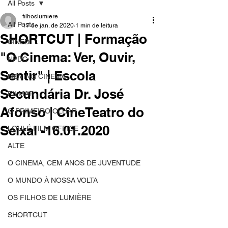
All Posts
filhoslumiere
All Posts
17 de jan. de 2020
1 min de leitura
SHORTCUT | Formação
CINED
"O Cinema: Ver, Ouvir,
NPDC
Sentir" | Escola
MOVING CINEMA
Secundária Dr. José
FILMAR
Afonso | CineTeatro do
O PRIMEIRO OLHAR
Seixal -16.01.2020
LOULÉ FILM OFFICE
ALTE
O CINEMA, CEM ANOS DE JUVENTUDE
O MUNDO À NOSSA VOLTA
OS FILHOS DE LUMIÈRE
SHORTCUT