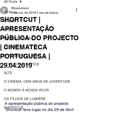
All Posts
filhoslumiere
All Posts
1 de mai. de 2019
1 min de leitura
SHORTCUT |
CINED
APRESENTAÇÃO
NPDC
PÚBLICA DO PROJECTO
MOVING CINEMA
| CINEMATECA
FILMAR
PORTUGUESA |
O PRIMEIRO OLHAR
29.04.2019
LOULÉ FILM OFFICE
ALTE
O CINEMA, CEM ANOS DE JUVENTUDE
O MUNDO À NOSSA VOLTA
OS FILHOS DE LUMIÈRE
A apresentação pública do projecto 
SHORTCUT
“Shortcut” teve lugar no dia 29 de Abril 