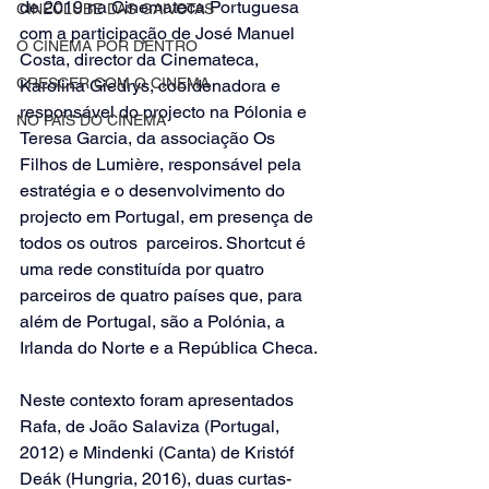
de 2019 na Cinemateca Portuguesa 
CINECLUBE DAS GAIVOTAS
com a participação de José Manuel 
O CINEMA POR DENTRO
Costa, director da Cinemateca, 
CRESCER COM O CINEMA
Karolina Giedrys, coordenadora e 
responsável do projecto na Pólonia e 
NO PAÍS DO CINEMA
Teresa Garcia, da associação Os 
Filhos de Lumière, responsável pela 
estratégia e o desenvolvimento do 
projecto em Portugal, em presença de 
todos os outros  parceiros. Shortcut é 
uma rede constituída por quatro 
parceiros de quatro países que, para 
além de Portugal, são a Polónia, a 
Irlanda do Norte e a República Checa. 
Neste contexto foram apresentados 
Rafa, de João Salaviza (Portugal, 
2012) e Mindenki (Canta) de Kristóf 
Deák (Hungria, 2016), duas curtas-