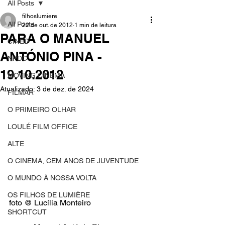
All Posts
filhoslumiere
All Posts
22 de out. de 2012
1 min de leitura
PARA O MANUEL
CINED
ANTÓNIO PINA -
NPDC
19.10.2012
MOVING CINEMA
Atualizado:
3 de dez. de 2024
FILMAR
O PRIMEIRO OLHAR
LOULÉ FILM OFFICE
ALTE
O CINEMA, CEM ANOS DE JUVENTUDE
O MUNDO À NOSSA VOLTA
OS FILHOS DE LUMIÈRE
foto @ Lucília Monteiro
SHORTCUT