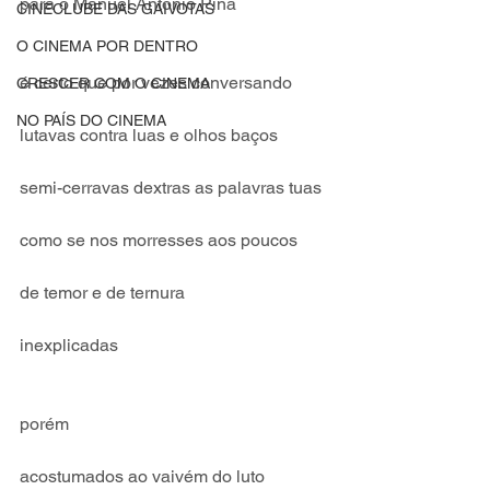
para o Manuel António Pina
CINECLUBE DAS GAIVOTAS
O CINEMA POR DENTRO
é certo que por vezes conversando
CRESCER COM O CINEMA
NO PAÍS DO CINEMA
lutavas contra luas e olhos baços
semi-cerravas dextras as palavras tuas
como se nos morresses aos poucos
de temor e de ternura
inexplicadas
porém
acostumados ao vaivém do luto