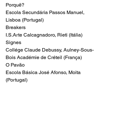
Porquê?
Escola Secundária Passos Manuel, 
Lisboa (Portugal)
Breakers
I.S.Arte Calcagnadoro, Rieti (Itália)
Signes
Collége Claude Debussy, Aulney-Sous-
Bois Académie de Créteil (França)
O Pavão
Escola Básica José Afonso, Moita 
(Portugal)
programa "O Primeiro Olhar":
Os Sonhos de Luna
Alhos Vedros (2009)
Entre Pobres e Ricos
Baixa da Banheira (2009)
Nos Olhos de Quem Vê
Vale da Amoreira (2010)