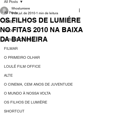
All Posts
filhoslumiere
All Posts
9 de jul. de 2010
1 min de leitura
OS FILHOS DE LUMIÉRE
CINED
NO FITAS 2010 NA BAIXA
NPDC
DA BANHEIRA
MOVING CINEMA
FILMAR
O PRIMEIRO OLHAR
LOULÉ FILM OFFICE
ALTE
O CINEMA, CEM ANOS DE JUVENTUDE
O MUNDO À NOSSA VOLTA
OS FILHOS DE LUMIÈRE
SHORTCUT