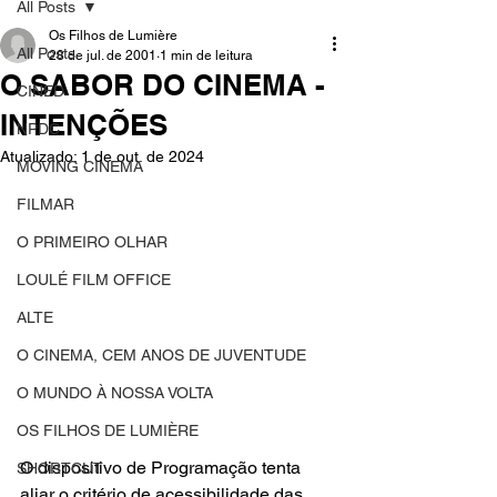
All Posts
Os Filhos de Lumière
All Posts
28 de jul. de 2001
1 min de leitura
O SABOR DO CINEMA -
CINED
INTENÇÕES
NPDC
Atualizado:
1 de out. de 2024
MOVING CINEMA
FILMAR
O PRIMEIRO OLHAR
LOULÉ FILM OFFICE
ALTE
O CINEMA, CEM ANOS DE JUVENTUDE
O MUNDO À NOSSA VOLTA
OS FILHOS DE LUMIÈRE
O dispositivo de Programação tenta 
SHORTCUT
aliar o critério de acessibilidade das 