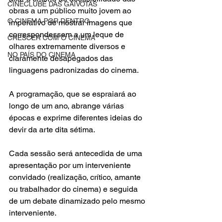
CINECLUBE DAS GAIVOTAS
obras a um público muito jovem ao 
O CINEMA POR DENTRO
imperativo de mostrar imagens que 
correspondessem a um leque de 
CRESCER COM O CINEMA
olhares extremamente diversos e 
NO PAÍS DO CINEMA
claramente desapegados das 
linguagens padronizadas do cinema.
A programação, que se espraiará ao 
longo de um ano, abrange várias 
épocas e exprime diferentes ideias do 
devir da arte dita sétima.
Cada sessão será antecedida de uma 
apresentação por um interveniente 
convidado (realização, crítico, amante 
ou trabalhador do cinema) e seguida 
de um debate dinamizado pelo mesmo 
interveniente.