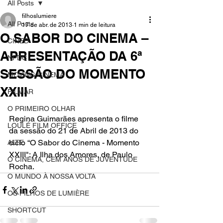
All Posts
filhoslumiere
All Posts
17 de abr. de 2013
1 min de leitura
O SABOR DO CINEMA –
CINED
APRESENTAÇÃO DA 6ª
NPDC
SESSÃO DO MOMENTO
MOVING CINEMA
XXIII
FILMAR
n
O PRIMEIRO OLHAR
Regina Guimarães apresenta o filme 
LOULÉ FILM OFFICE
da sessão do 21 de Abril de 2013 do 
ciclo “O Sabor do Cinema - Momento 
ALTE
XXIII": A Ilha dos Amores, de Paulo 
O CINEMA, CEM ANOS DE JUVENTUDE
Rocha.
O MUNDO À NOSSA VOLTA
OS FILHOS DE LUMIÈRE
SHORTCUT