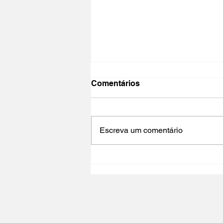
Comentários
Escreva um comentário
NO PAÍS DO CINEMA 2025 |
Polo Cultural Gaivotas /
Lisboa