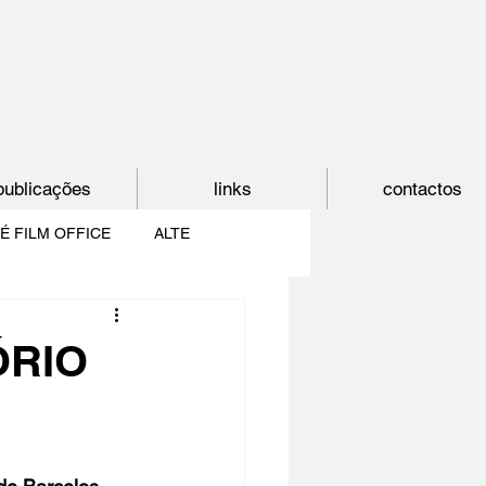
publicações
links
contactos
É FILM OFFICE
ALTE
E
SHORTCUT
ÓRIO
PAÍS DO CINEMA