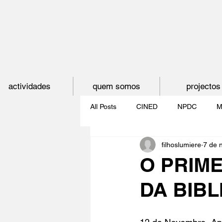
actividades
quem somos
projectos
All Posts
CINED
NPDC
M
filhoslumiere
7 de 
O CINEMA, CEM ANOS DE JUVE
O PRIM
DA BIB
CINECLUBE DAS GAIVOTAS