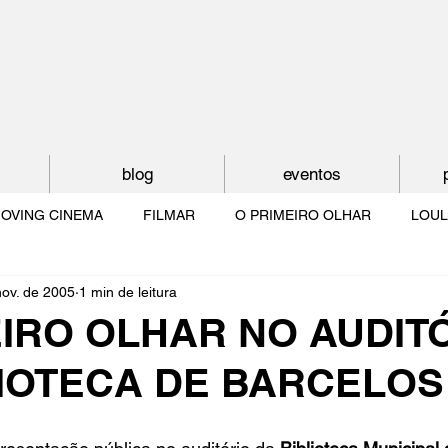
blog
eventos
OVING CINEMA
FILMAR
O PRIMEIRO OLHAR
LOUL
nov. de 2005
1 min de leitura
NTUDE
O MUNDO À NOSSA VOLTA
OS FILHOS DE LUMIÈR
EIRO OLHAR NO AUDIT
LIOTECA DE BARCELOS
O CINEMA POR DENTRO
CRESCER COM O CINEMA
NO 