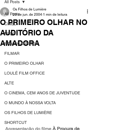
All Posts
Os Filhos de Lumière
All Posts
20 de jun. de 2004
1 min de leitura
O PRIMEIRO OLHAR NO
CINED
AUDITÓRIO DA
NPDC
AMADORA
MOVING CINEMA
FILMAR
O PRIMEIRO OLHAR
LOULÉ FILM OFFICE
ALTE
O CINEMA, CEM ANOS DE JUVENTUDE
O MUNDO À NOSSA VOLTA
OS FILHOS DE LUMIÈRE
SHORTCUT
Apresentação do filme 
À Procura de 