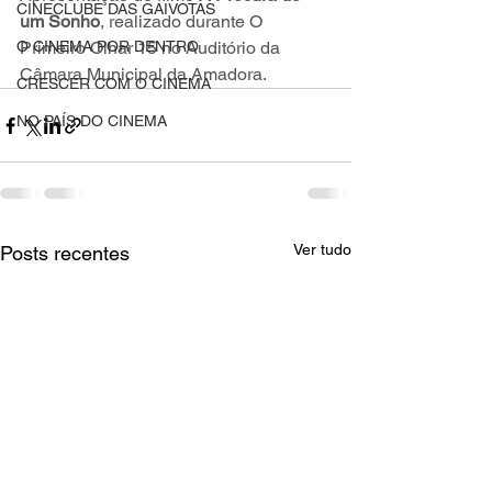
CINECLUBE DAS GAIVOTAS
um Sonho
, realizado durante O 
O CINEMA POR DENTRO
Primeiro Olhar 15 no Auditório da 
Câmara Municipal da Amadora.
CRESCER COM O CINEMA
NO PAÍS DO CINEMA
Ver tudo
Posts recentes