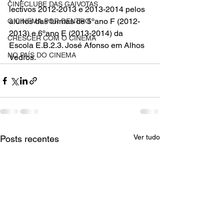
CINECLUBE DAS GAIVOTAS
lectivos 2012-2013 e 2013-2014 pelos 
alunos das turmas de 5ºano F (2012-
O CINEMA POR DENTRO
2013) e 6ºano E (2013-2014) da 
CRESCER COM O CINEMA
Escola E.B.2.3. José Afonso em Alhos 
NO PAÍS DO CINEMA
Vedros.
Ver tudo
Posts recentes