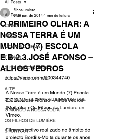
All Posts
filhoslumiere
All Posts
9 de jun. de 2014
1 min de leitura
O PRIMEIRO OLHAR: A
CINED
NOSSA TERRA É UM
NPDC
MUNDO (7) ESCOLA
MOVING CINEMA
E.B.2.3.JOSÉ AFONSO –
FILMAR
ALHOS VEDROS
O PRIMEIRO OLHAR
https://vimeo.com/100344740
LOULÉ FILM OFFICE
ALTE
A Nossa Terra é um Mundo (7) Escola 
O CINEMA, CEM ANOS DE JUVENTUDE
E.B.2.3.José Afonso - Alhos Vedros 
(Moita)
from
Os Filhos de Lumiere
 on 
O MUNDO À NOSSA VOLTA
Vimeo
.
OS FILHOS DE LUMIÈRE
Filme colectivo realizado no âmbito do
SHORTCUT
projecto Bordils-Moita
 durante os anos 