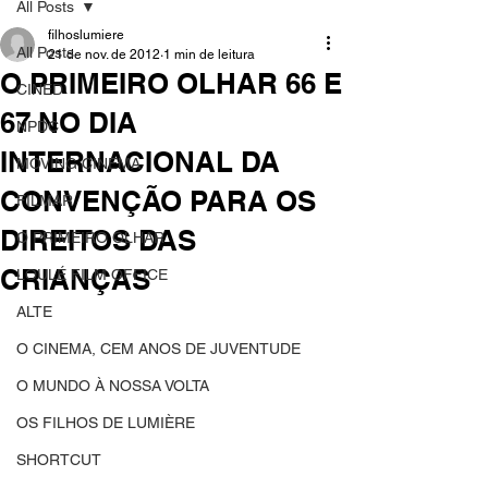
All Posts
filhoslumiere
All Posts
21 de nov. de 2012
1 min de leitura
O PRIMEIRO OLHAR 66 E
CINED
67 NO DIA
NPDC
INTERNACIONAL DA
MOVING CINEMA
CONVENÇÃO PARA OS
FILMAR
DIREITOS DAS
O PRIMEIRO OLHAR
CRIANÇAS
LOULÉ FILM OFFICE
ALTE
O CINEMA, CEM ANOS DE JUVENTUDE
O MUNDO À NOSSA VOLTA
OS FILHOS DE LUMIÈRE
SHORTCUT