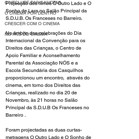
CINECLUBE DAS GAIVOTAS
Projecção dos filmes 
O Outro Lado
 e 
O 
Sonho de Lara
 no Salão Principal da 
O CINEMA POR DENTRO
S.D.U.B. Os Franceses no Barreiro.
CRESCER COM O CINEMA
No âmbito das celebrações do 
Dia 
NO PAÍS DO CINEMA
Internacional da Convenção para os 
Direitos das Crianças
, o Centro de 
Apoio Familiar e Aconselhamento 
Parental da 
Associação NÓS
 e a 
Escola Secundária dos Casquilhos
proporcionou um encontro,  através do 
cinema, em torno dos Direitos das 
Crianças, realizado no dia 20 de 
Novembro, às 21 horas no Salão 
Principal da S.D.U.B Os Franceses no 
Barreiro .
Foram projectadas as duas curtas-
metragens O Outro Lado e 
O Sonho de 