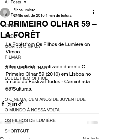
All Posts
filhoslumiere
All Posts
21 de set. de 2010
1 min de leitura
O PRIMEIRO OLHAR 59 –
CINED
LA FORÊT
NPDC
La Forêt from Os Filhos de Lumiere on 
MOVING CINEMA
Vimeo.
FILMAR
Filme individual realizado durante O 
O PRIMEIRO OLHAR
Primeiro Olhar 59 (2010) em Lisboa no 
LOULÉ FILM OFFICE
âmbito do Festival Todos - Caminhada 
de Culturas.
ALTE
O CINEMA, CEM ANOS DE JUVENTUDE
O MUNDO À NOSSA VOLTA
OS FILHOS DE LUMIÈRE
SHORTCUT
Ver tudo