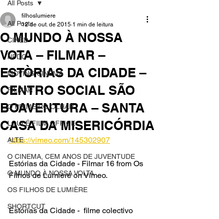
All Posts
filhoslumiere
All Posts
12 de out. de 2015
1 min de leitura
O MUNDO À NOSSA
CINED
VOTA – FILMAR –
NPDC
ESTÒRIAS DA CIDADE –
MOVING CINEMA
CENTRO SOCIAL SÃO
FILMAR
BOAVENTURA – SANTA
O PRIMEIRO OLHAR
CASA DA MISERICÓRDIA
LOULÉ FILM OFFICE
https://vimeo.com/145302907
ALTE
O CINEMA, CEM ANOS DE JUVENTUDE
Estórias da Cidade - Filmar 16 from Os 
O MUNDO À NOSSA VOLTA
Filhos de Lumiere on Vimeo.
OS FILHOS DE LUMIÈRE
SHORTCUT
Estórias da Cidade
 -  filme colectivo 