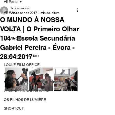
All Posts
filhoslumiere
All Posts
29 de abr. de 2017
1 min de leitura
O MUNDO À NOSSA
CINED
VOLTA | O Primeiro Olhar
NPDC
104 - Escola Secundária
MOVING CINEMA
Gabriel Pereira - Évora -
FILMAR
28.04.2017
O PRIMEIRO OLHAR
LOULÉ FILM OFFICE
ALTE
O CINEMA, CEM ANOS DE JUVENTUDE
O MUNDO À NOSSA VOLTA
OS FILHOS DE LUMIÈRE
SHORTCUT