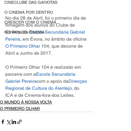
CINECLUBE DAS GAIVOTAS
O CINEMA POR DENTRO
No dia 28 de Abril, foi o primeiro dia de 
CRESCER COM O CINEMA
filmagem dos alunos do Clube de 
Cinema da 
Escola Secundária Gabriel 
NO PAÍS DO CINEMA
Pereira
, em Évora, no âmbito da oficina 
O Primeiro Olhar
 104, que decorre de 
Abril a Junho de 2017.
O Primeiro Olhar 104 é realizado em 
parceira com a
Escola Secundária 
Gabriel Pereira
com o apoio da
Direcçao 
Regional de Cultura do Alentejo
, do 
ICA e de Cinema-fora-dos Leões.
O MUNDO À NOSSA VOLTA
O PRIMEIRO OLHAR