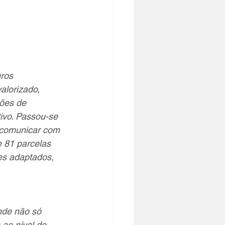
ros 
alorizado, 
ções de 
ivo. Passou-se 
 comunicar com 
 81 parcelas 
es adaptados, 
nde não só 
ao nível do 