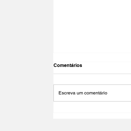
Comentários
Escreva um comentário
O CINEMA, CEM ANOS DE
JUVENTUDE | Formação
Inicial 2024-2025 / Paris