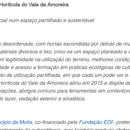
Hortícola do Vale da Amoreira
cial num espaço partilhado e sustentável
a desordenada, com hortas escondidas por detrás de mu
eriais diversos e lixo, criou-se um espaço planeado e v
m legitimidade na utilização do terreno, melhores condi
ade e acesso a formação em práticas ecológicas de cult
o de utilização partilhada, em que cada um pode ver e
Hortícola do Vale da Amoreira abriu em 2015 e dispõe de
ociações, abrigos comuns para ferramentas em contentor
 lazer, vedação exterior e sinalética.
cípio da Moita
, co-financiado pela 
Fundação EDP
, prete
plemento de subsistência, mas também produzir efeitos 