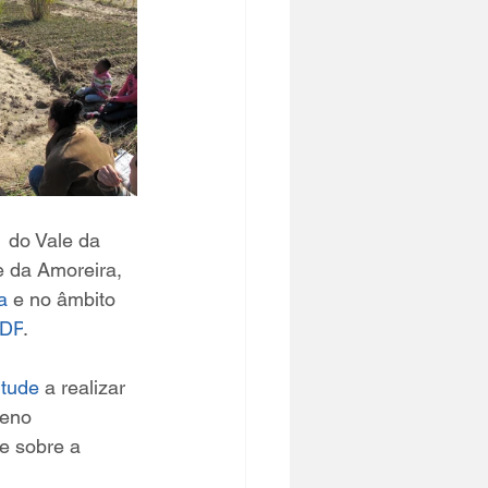
 do Vale da 
 da Amoreira, 
a
 e no âmbito 
EDP
.
ntude
 a realizar 
ueno 
e sobre a 