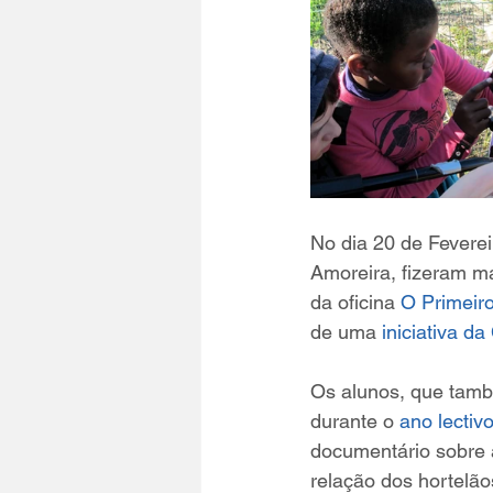
No dia 20 de Feverei
Amoreira, fizeram m
da oficina 
O Primeir
de uma 
iniciativa d
Os alunos, que tamb
durante o 
ano lectiv
documentário sobre a
relação dos hortelã