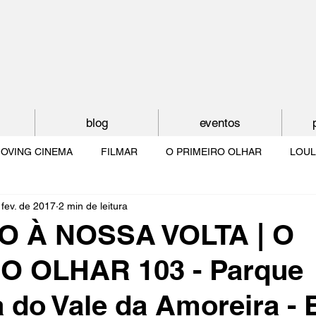
blog
eventos
OVING CINEMA
FILMAR
O PRIMEIRO OLHAR
LOUL
 fev. de 2017
2 min de leitura
NTUDE
O MUNDO À NOSSA VOLTA
OS FILHOS DE LUMIÈR
 À NOSSA VOLTA | O
O OLHAR 103 - Parque
O CINEMA POR DENTRO
CRESCER COM O CINEMA
NO 
a do Vale da Amoreira - 