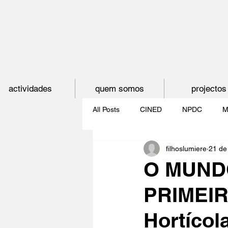
actividades
quem somos
projectos
All Posts
CINED
NPDC
M
filhoslumiere
21 de
O CINEMA, CEM ANOS DE JUVE
O MUNDO
PRIMEIR
CINECLUBE DAS GAIVOTAS
Hortícol