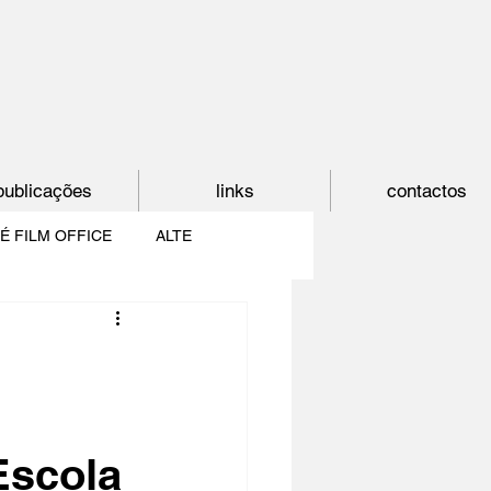
publicações
links
contactos
É FILM OFFICE
ALTE
E
SHORTCUT
PAÍS DO CINEMA
Escola