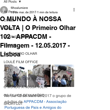
All Posts
filhoslumiere
All Posts
13 de mai. de 2017
1 min de leitura
O MUNDO À NOSSA
CINED
VOLTA | O Primeiro Olhar
NPDC
102 - APPACDM -
MOVING CINEMA
Filmagem - 12.05.2017 -
FILMAR
Lisboa
O PRIMEIRO OLHAR
LOULÉ FILM OFFICE
ALTE
O CINEMA, CEM ANOS DE JUVENTUDE
O MUNDO À NOSSA VOLTA
OS FILHOS DE LUMIÈRE
No dia 12 de Maio de 2017 o grupo de 
adultos da 
APPACDM - Associação 
SHORTCUT
Portuguesa de Pais e Amigos do 