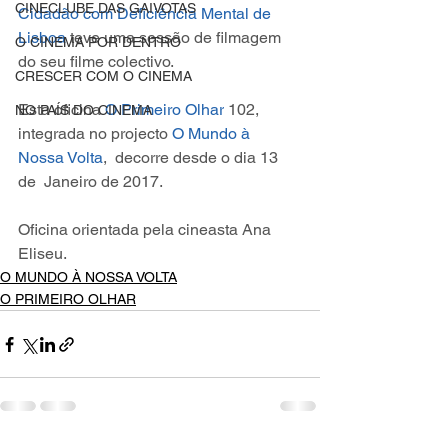
CINECLUBE DAS GAIVOTAS
Cidadão com Deficiência Mental de 
Lisboa
 teve uma sessão de filmagem 
O CINEMA POR DENTRO
do seu filme colectivo.
CRESCER COM O CINEMA
Esta oficina 
O Primeiro Olhar
 102, 
NO PAÍS DO CINEMA
integrada no projecto 
O Mundo à 
Nossa Volta
,  decorre desde o dia 13 
de  Janeiro de 2017.
Oficina orientada pela cineasta Ana 
Eliseu.
O MUNDO À NOSSA VOLTA
O PRIMEIRO OLHAR