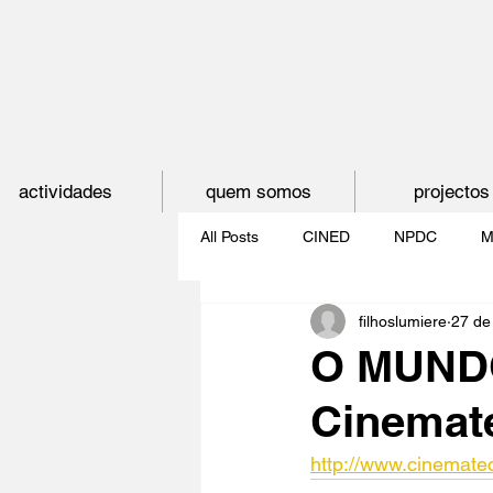
actividades
quem somos
projectos
All Posts
CINED
NPDC
M
filhoslumiere
27 de
O CINEMA, CEM ANOS DE JUVE
O MUND
Cinemate
CINECLUBE DAS GAIVOTAS
http://www.cinemate