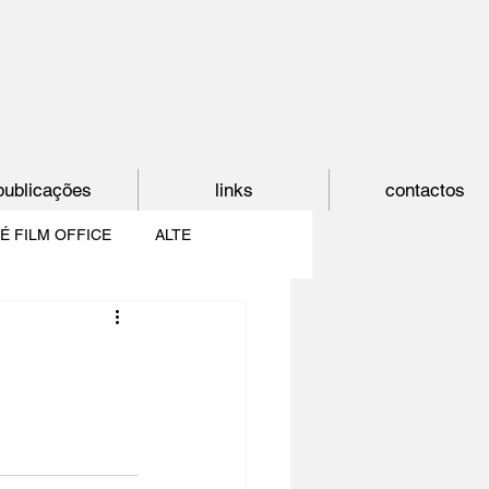
publicações
links
contactos
É FILM OFFICE
ALTE
E
SHORTCUT
PAÍS DO CINEMA