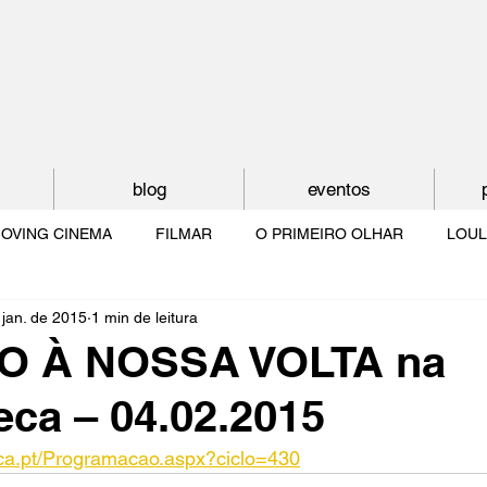
blog
eventos
OVING CINEMA
FILMAR
O PRIMEIRO OLHAR
LOUL
 jan. de 2015
1 min de leitura
NTUDE
O MUNDO À NOSSA VOLTA
OS FILHOS DE LUMIÈR
O À NOSSA VOLTA na
ca – 04.02.2015
O CINEMA POR DENTRO
CRESCER COM O CINEMA
NO 
ca.pt/Programacao.aspx?ciclo=430