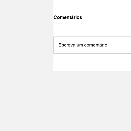
Comentários
Escreva um comentário
NO PAÍS DO CINEMA 2025 |
Polo Cultural Gaivotas /
Lisboa