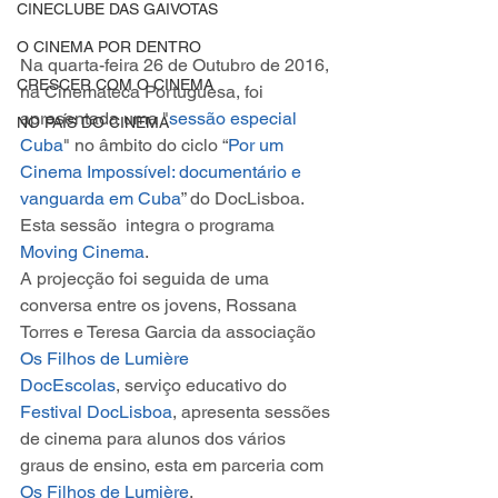
CINECLUBE DAS GAIVOTAS
O CINEMA POR DENTRO
Na quarta-feira 26 de Outubro de 2016, 
CRESCER COM O CINEMA
na Cinemateca Portuguesa, foi 
apresentada uma "
sessão especial 
NO PAÍS DO CINEMA
Cuba
" no âmbito do ciclo “
Por um 
Cinema Impossível: documentário e 
vanguarda em Cuba
” do DocLisboa. 
Esta sessão  integra o programa 
Moving Cinema
.
A projecção foi seguida de uma 
conversa entre os jovens, Rossana 
Torres e Teresa Garcia da associação 
Os Filhos de Lumière
DocEscolas
, serviço educativo do 
Festival DocLisboa
, apresenta sessões 
de cinema para alunos dos vários 
graus de ensino, esta em parceria com 
Os Filhos de Lumière
.