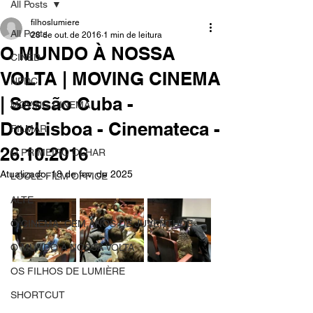
All Posts
filhoslumiere
All Posts
28 de out. de 2016
1 min de leitura
O MUNDO À NOSSA
CINED
VOLTA | MOVING CINEMA
NPDC
| Sessão Cuba -
MOVING CINEMA
DocLisboa - Cinemateca -
FILMAR
26.10.2016
O PRIMEIRO OLHAR
Atualizado:
18 de fev. de 2025
LOULÉ FILM OFFICE
ALTE
O CINEMA, CEM ANOS DE JUVENTUDE
O MUNDO À NOSSA VOLTA
OS FILHOS DE LUMIÈRE
SHORTCUT