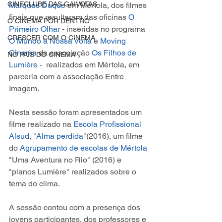
CINECLUBE DAS GAIVOTAS
Marques Duque
 em Mértola, dos filmes 
finais que resultaram das oficinas 
O 
O CINEMA POR DENTRO
Primeiro Olhar
 - inseridas no programa 
CRESCER COM O CINEMA
O Mundo à Nossa Volta
 e 
Moving 
Cinema
 da associação 
Os Filhos de 
NO PAÍS DO CINEMA
Lumière
 -  realizados em Mértola, em 
parceria com a associação Entre 
Imagem.
Nesta sessão foram apresentados um 
filme realizado na 
Escola Profissional 
Alsud
, "
Alma perdida
"(2016), um filme 
do 
Agrupamento de escolas de Mértola
"Uma Aventura no Rio" (2016) e 
"planos Lumière" realizados sobre o 
tema do clima.
A sessão contou com a presença dos 
jovens participantes, dos professores e 