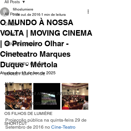
All Posts
filhoslumiere
All Posts
1 de out. de 2016
1 min de leitura
O MUNDO À NOSSA
CINED
VOLTA | MOVING CINEMA
NPDC
| O Primeiro Olhar -
MOVING CINEMA
Cineteatro Marques
FILMAR
Duque - Mértola
O PRIMEIRO OLHAR
Atualizado:
18 de fev. de 2025
LOULÉ FILM OFFICE
ALTE
O CINEMA, CEM ANOS DE JUVENTUDE
O MUNDO À NOSSA VOLTA
OS FILHOS DE LUMIÈRE
Projecção pública na quinta-feira 29 de 
SHORTCUT
Setembro de 2016 no 
Cine-Teatro 