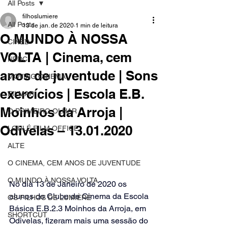
All Posts
filhoslumiere
All Posts
13 de jan. de 2020
1 min de leitura
O MUNDO À NOSSA
CINED
VOLTA | Cinema, cem
NPDC
anos de juventude | Sons
MOVING CINEMA
exercícios | Escola E.B.
FILMAR
Moinhos da Arroja |
O PRIMEIRO OLHAR
Odivelas – 13.01.2020
LOULÉ FILM OFFICE
ALTE
O CINEMA, CEM ANOS DE JUVENTUDE
O MUNDO À NOSSA VOLTA
No dia 13 de Janeiro de 2020 os 
alunos do Clube de Cinema da Escola 
OS FILHOS DE LUMIÈRE
Básica E.B.2.3 Moinhos da Arroja, em 
SHORTCUT
Odivelas, fizeram mais uma sessão do 