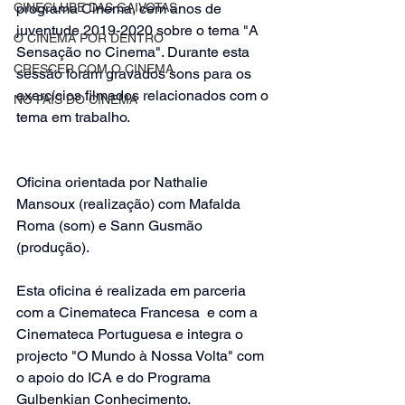
CINECLUBE DAS GAIVOTAS
programa Cinema, cem anos de 
juventude 2019-2020 sobre o tema "A 
O CINEMA POR DENTRO
Sensação no Cinema". Durante esta 
CRESCER COM O CINEMA
sessão foram gravados sons para os 
exercícios filmados relacionados com o 
NO PAÍS DO CINEMA
tema em trabalho.
Oficina orientada por Nathalie 
Mansoux (realização) com Mafalda 
Roma (som) e Sann Gusmão 
(produção). 
Esta oficina é realizada em parceria 
com a Cinemateca Francesa  e com a 
Cinemateca Portuguesa e integra o 
projecto "O Mundo à Nossa Volta" com 
o apoio do ICA e do Programa 
Gulbenkian Conhecimento.